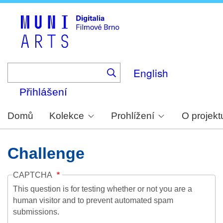
Skip
to
main
content
English
Přihlášení
Domů
Kolekce
Prohlížení
O projekt
Challenge
CAPTCHA
This question is for testing whether or not you are a
human visitor and to prevent automated spam
submissions.