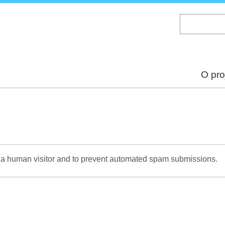
Skip
to
main
content
O pro
re a human visitor and to prevent automated spam submissions.