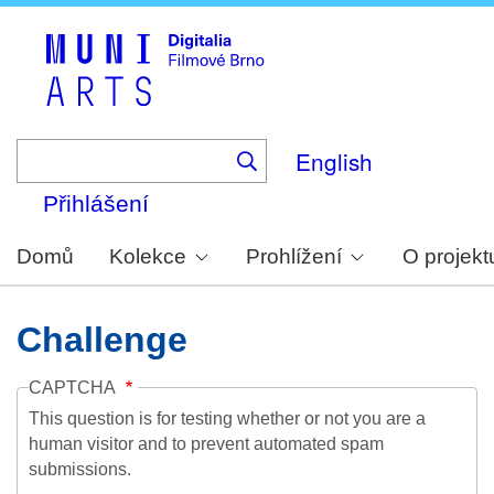
Skip
to
main
content
English
Přihlášení
Domů
Kolekce
Prohlížení
O projekt
Challenge
CAPTCHA
This question is for testing whether or not you are a
human visitor and to prevent automated spam
submissions.