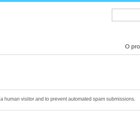
Skip
to
main
content
O pro
re a human visitor and to prevent automated spam submissions.