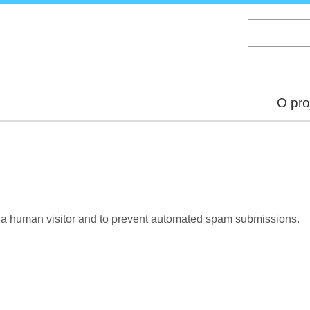
Skip
to
main
content
O pro
re a human visitor and to prevent automated spam submissions.