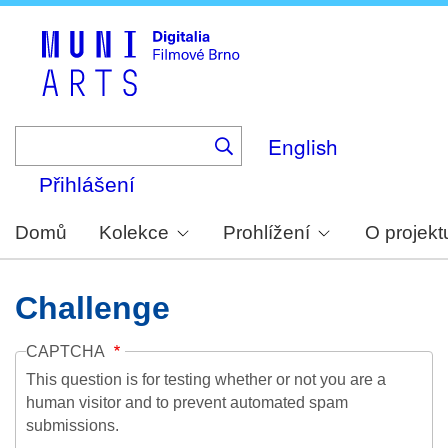
Skip
to
main
content
English
Přihlášení
Domů
Kolekce
Prohlížení
O projekt
Challenge
CAPTCHA
This question is for testing whether or not you are a
human visitor and to prevent automated spam
submissions.