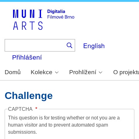
Skip
to
main
content
English
Přihlášení
Domů
Kolekce
Prohlížení
O projekt
Challenge
CAPTCHA
This question is for testing whether or not you are a
human visitor and to prevent automated spam
submissions.