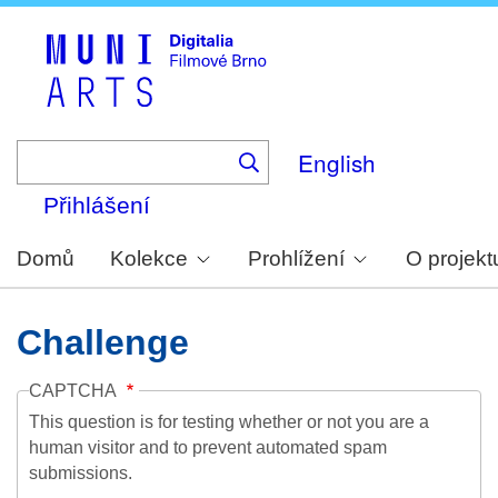
Skip
to
main
content
English
Přihlášení
Domů
Kolekce
Prohlížení
O projekt
Challenge
CAPTCHA
This question is for testing whether or not you are a
human visitor and to prevent automated spam
submissions.