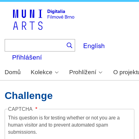
Skip
to
main
content
English
Přihlášení
Domů
Kolekce
Prohlížení
O projekt
Challenge
CAPTCHA
This question is for testing whether or not you are a
human visitor and to prevent automated spam
submissions.