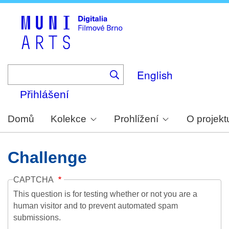
Skip
to
main
content
English
Přihlášení
Domů
Kolekce
Prohlížení
O projekt
Challenge
CAPTCHA
This question is for testing whether or not you are a
human visitor and to prevent automated spam
submissions.