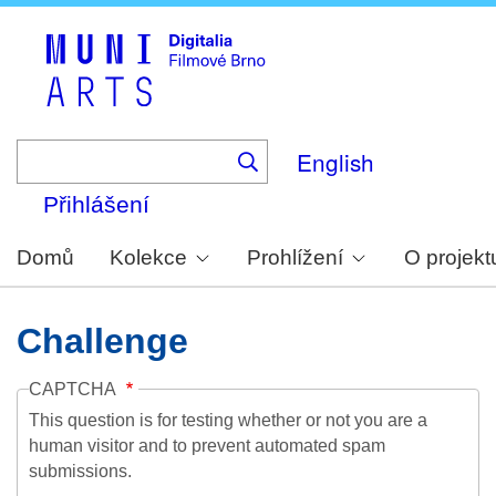
Skip
to
main
content
English
Přihlášení
Domů
Kolekce
Prohlížení
O projekt
Challenge
CAPTCHA
This question is for testing whether or not you are a
human visitor and to prevent automated spam
submissions.