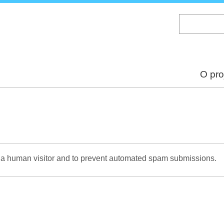
Skip
to
main
content
O pro
re a human visitor and to prevent automated spam submissions.