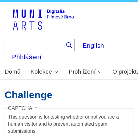
Skip
to
main
content
English
Přihlášení
Domů
Kolekce
Prohlížení
O projekt
Challenge
CAPTCHA
This question is for testing whether or not you are a
human visitor and to prevent automated spam
submissions.