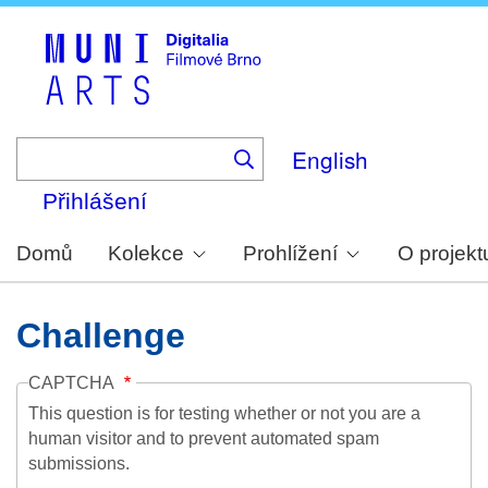
Skip
to
main
content
English
Přihlášení
Domů
Kolekce
Prohlížení
O projekt
Challenge
CAPTCHA
This question is for testing whether or not you are a
human visitor and to prevent automated spam
submissions.