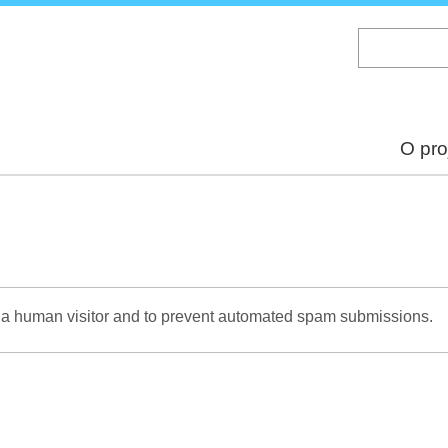
Skip
to
main
content
O pro
re a human visitor and to prevent automated spam submissions.