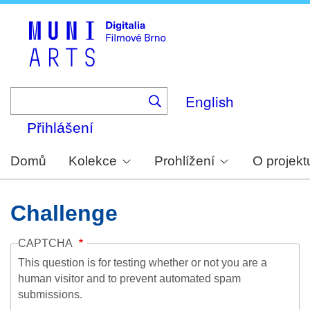
Skip
to
main
content
English
Přihlášení
Domů
Kolekce
Prohlížení
O projekt
Challenge
CAPTCHA
This question is for testing whether or not you are a
human visitor and to prevent automated spam
submissions.