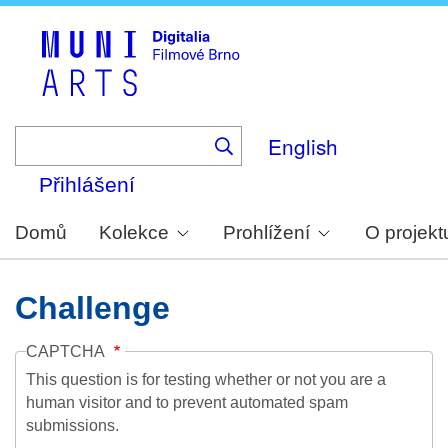
Skip
to
main
content
English
Přihlášení
Domů
Kolekce
Prohlížení
O projekt
Challenge
CAPTCHA
This question is for testing whether or not you are a
human visitor and to prevent automated spam
submissions.