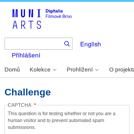
Skip
to
main
content
English
Přihlášení
Domů
Kolekce
Prohlížení
O projekt
Challenge
CAPTCHA
This question is for testing whether or not you are a
human visitor and to prevent automated spam
submissions.