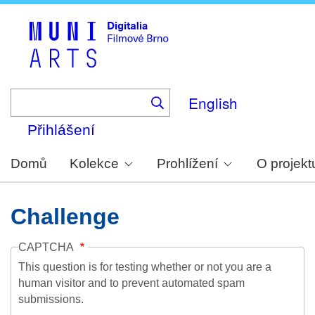
Skip
to
main
content
English
Přihlášení
Domů
Kolekce
Prohlížení
O projekt
Challenge
CAPTCHA
This question is for testing whether or not you are a
human visitor and to prevent automated spam
submissions.