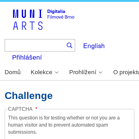
Skip
to
main
content
English
Přihlášení
Domů
Kolekce
Prohlížení
O projekt
Challenge
CAPTCHA
This question is for testing whether or not you are a
human visitor and to prevent automated spam
submissions.