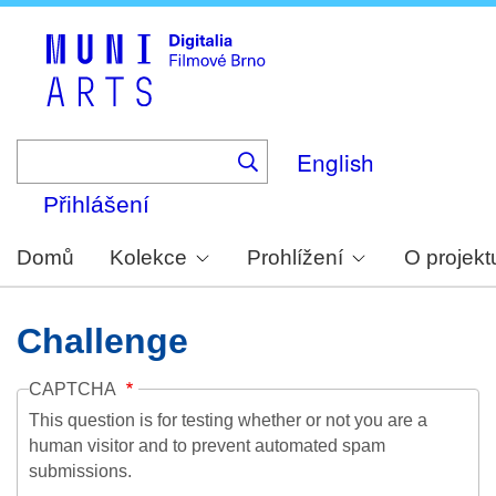
Skip
to
main
content
English
Přihlášení
Domů
Kolekce
Prohlížení
O projekt
Challenge
CAPTCHA
This question is for testing whether or not you are a
human visitor and to prevent automated spam
submissions.