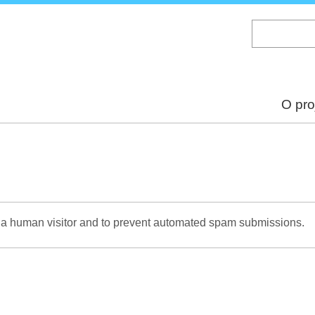
Skip
to
main
content
O pro
re a human visitor and to prevent automated spam submissions.