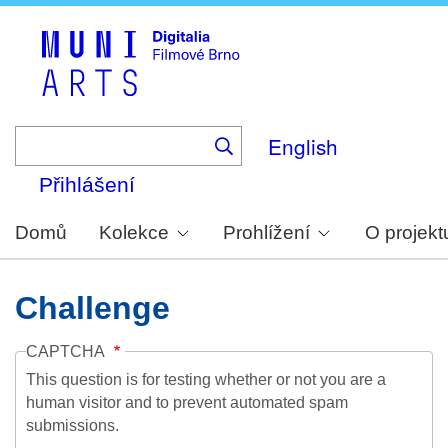
Skip
to
main
content
English
Přihlášení
Domů
Kolekce
Prohlížení
O projekt
Challenge
CAPTCHA
This question is for testing whether or not you are a
human visitor and to prevent automated spam
submissions.