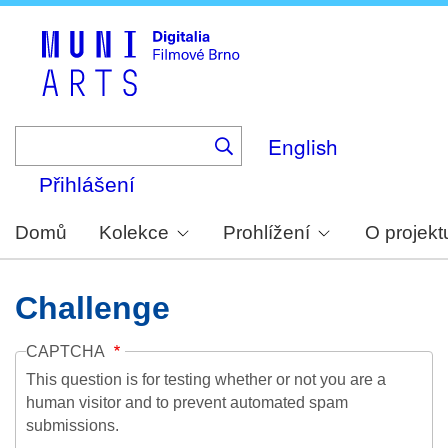
Skip
to
main
content
English
Přihlášení
Domů
Kolekce
Prohlížení
O projekt
Challenge
CAPTCHA
This question is for testing whether or not you are a
human visitor and to prevent automated spam
submissions.