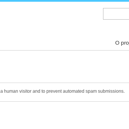
Skip
to
main
content
O pro
re a human visitor and to prevent automated spam submissions.