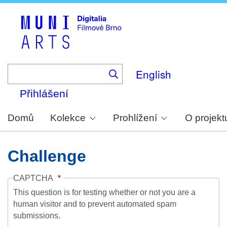
Skip
to
main
content
English
Přihlášení
Domů
Kolekce
Prohlížení
O projekt
Challenge
CAPTCHA
This question is for testing whether or not you are a
human visitor and to prevent automated spam
submissions.