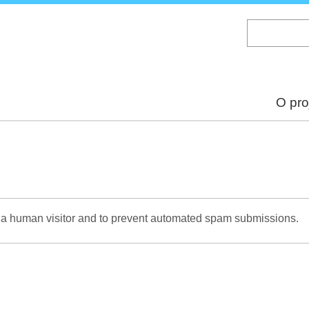
Skip
to
main
content
O pro
re a human visitor and to prevent automated spam submissions.