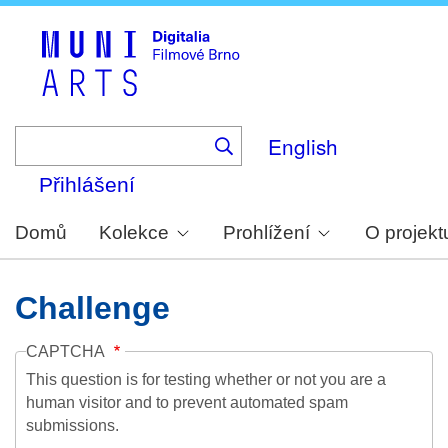
Skip
to
main
content
English
Přihlášení
Domů
Kolekce
Prohlížení
O projekt
Challenge
CAPTCHA
This question is for testing whether or not you are a
human visitor and to prevent automated spam
submissions.