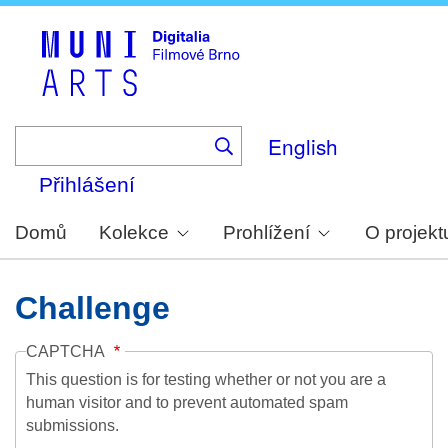
Skip
to
main
content
English
Přihlášení
Domů
Kolekce
Prohlížení
O projekt
Challenge
CAPTCHA
This question is for testing whether or not you are a
human visitor and to prevent automated spam
submissions.