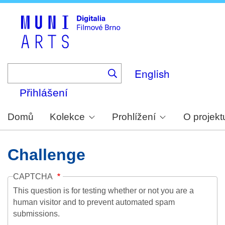
Skip
to
main
content
English
Přihlášení
Domů
Kolekce
Prohlížení
O projekt
Challenge
CAPTCHA
This question is for testing whether or not you are a
human visitor and to prevent automated spam
submissions.