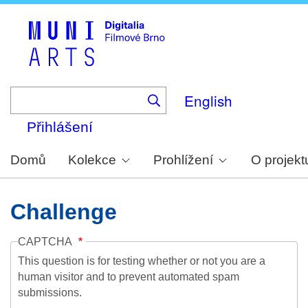
Skip
to
main
content
English
Přihlášení
Domů
Kolekce
Prohlížení
O projekt
Challenge
CAPTCHA
This question is for testing whether or not you are a
human visitor and to prevent automated spam
submissions.