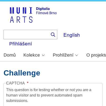
Skip
to
main
content
English
Přihlášení
Domů
Kolekce
Prohlížení
O projekt
Challenge
CAPTCHA
This question is for testing whether or not you are a
human visitor and to prevent automated spam
submissions.