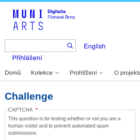
Skip
to
main
content
English
Přihlášení
Domů
Kolekce
Prohlížení
O projekt
Challenge
CAPTCHA
This question is for testing whether or not you are a
human visitor and to prevent automated spam
submissions.