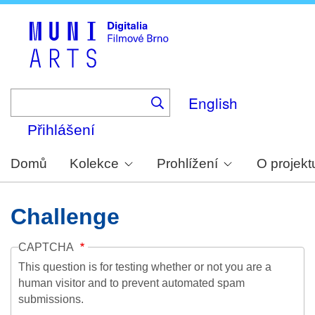
Skip
to
main
content
English
Přihlášení
Domů
Kolekce
Prohlížení
O projekt
Challenge
CAPTCHA
This question is for testing whether or not you are a
human visitor and to prevent automated spam
submissions.