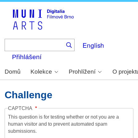
Skip
to
main
content
English
Přihlášení
Domů
Kolekce
Prohlížení
O projekt
Challenge
CAPTCHA
This question is for testing whether or not you are a
human visitor and to prevent automated spam
submissions.