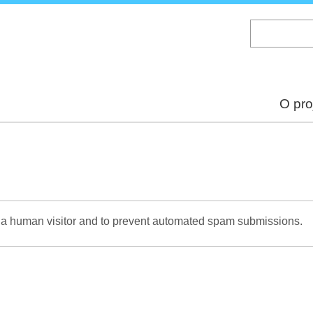
Skip
to
main
content
O pro
re a human visitor and to prevent automated spam submissions.