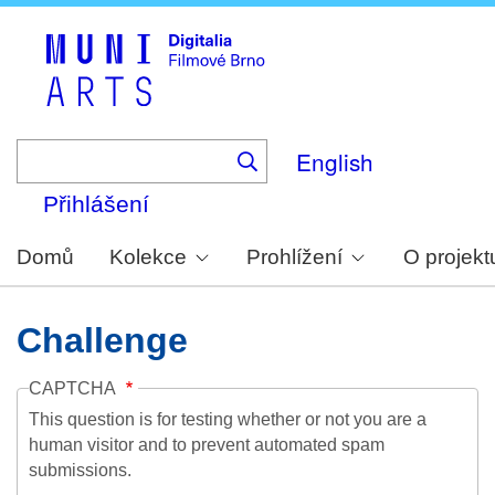
Skip
to
main
content
English
Přihlášení
Domů
Kolekce
Prohlížení
O projekt
Challenge
CAPTCHA
This question is for testing whether or not you are a
human visitor and to prevent automated spam
submissions.