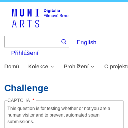
Skip
to
main
content
English
Přihlášení
Domů
Kolekce
Prohlížení
O projekt
Challenge
CAPTCHA
This question is for testing whether or not you are a
human visitor and to prevent automated spam
submissions.