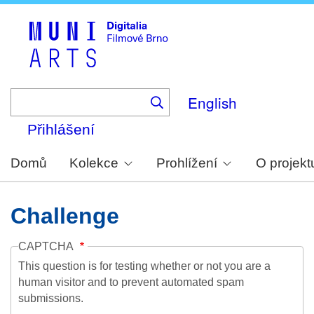
Skip
to
main
content
English
Přihlášení
Domů
Kolekce
Prohlížení
O projekt
Challenge
CAPTCHA
This question is for testing whether or not you are a
human visitor and to prevent automated spam
submissions.