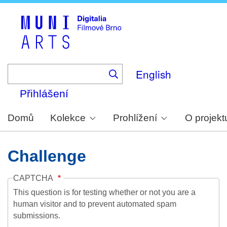
Skip
to
main
content
English
Přihlášení
Domů
Kolekce
Prohlížení
O projekt
Challenge
CAPTCHA
This question is for testing whether or not you are a
human visitor and to prevent automated spam
submissions.