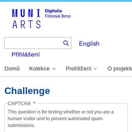
Skip
to
main
content
English
Přihlášení
Domů
Kolekce
Prohlížení
O projekt
Challenge
CAPTCHA
This question is for testing whether or not you are a
human visitor and to prevent automated spam
submissions.