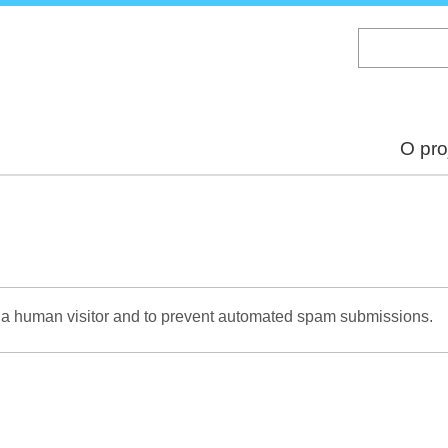
Skip
to
main
content
O pro
re a human visitor and to prevent automated spam submissions.