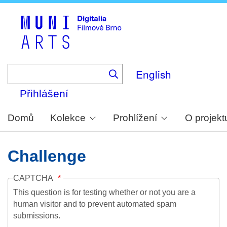
Skip
to
main
content
English
Přihlášení
Domů
Kolekce
Prohlížení
O projekt
Challenge
CAPTCHA
This question is for testing whether or not you are a
human visitor and to prevent automated spam
submissions.