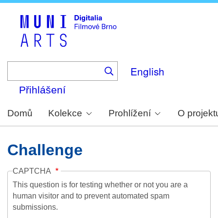
Skip
to
main
content
English
Přihlášení
Domů
Kolekce
Prohlížení
O projekt
Challenge
CAPTCHA
This question is for testing whether or not you are a
human visitor and to prevent automated spam
submissions.