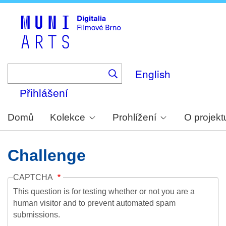
Skip
to
main
content
English
Přihlášení
Domů
Kolekce
Prohlížení
O projekt
Challenge
CAPTCHA
This question is for testing whether or not you are a
human visitor and to prevent automated spam
submissions.