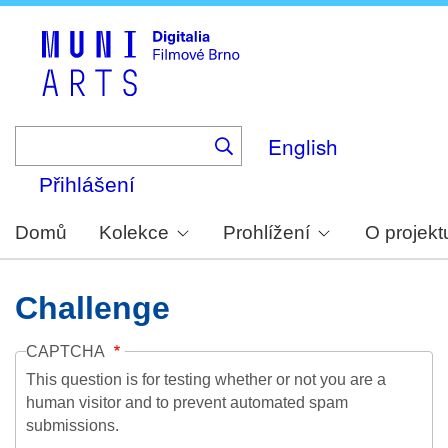
Skip
to
main
content
English
Přihlášení
Domů
Kolekce
Prohlížení
O projekt
Challenge
CAPTCHA
This question is for testing whether or not you are a
human visitor and to prevent automated spam
submissions.