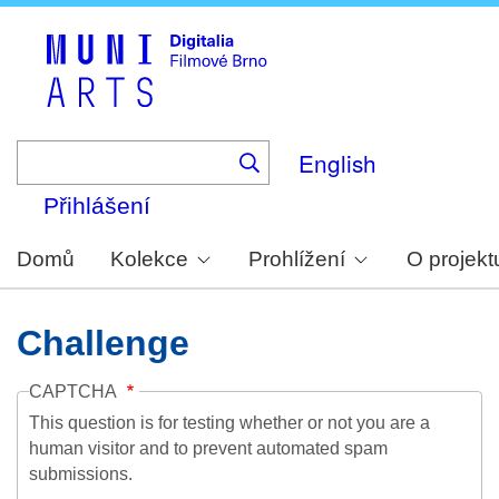
Skip
to
main
content
English
Přihlášení
Domů
Kolekce
Prohlížení
O projekt
Challenge
CAPTCHA
This question is for testing whether or not you are a
human visitor and to prevent automated spam
submissions.