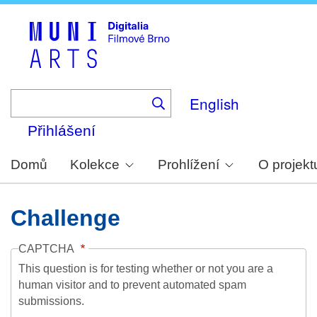
Skip
to
main
content
English
Přihlášení
Domů
Kolekce
Prohlížení
O projekt
Challenge
CAPTCHA
This question is for testing whether or not you are a
human visitor and to prevent automated spam
submissions.