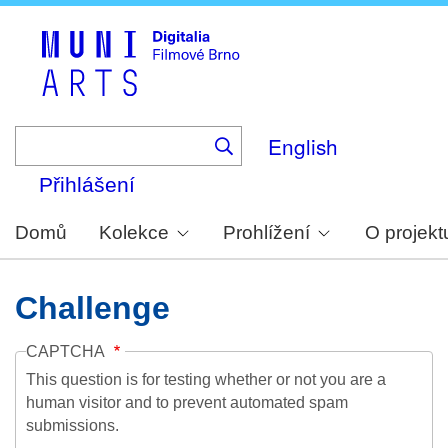
Skip
to
main
content
English
Přihlášení
Domů
Kolekce
Prohlížení
O projekt
Challenge
CAPTCHA
This question is for testing whether or not you are a
human visitor and to prevent automated spam
submissions.