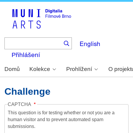
Skip
to
main
content
English
Přihlášení
Domů
Kolekce
Prohlížení
O projekt
Challenge
CAPTCHA
This question is for testing whether or not you are a
human visitor and to prevent automated spam
submissions.